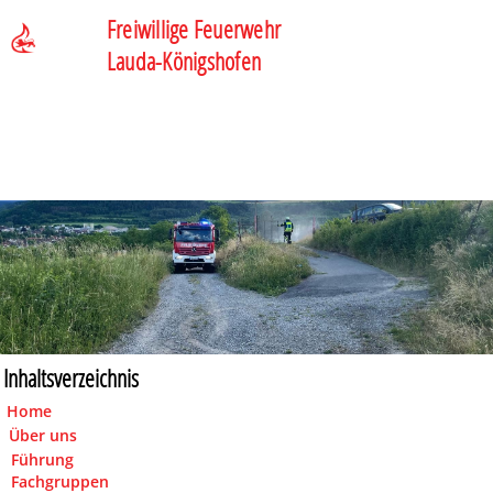
Freiwillige Feuerwehr
Lauda-Königshofen
Inhaltsverzeichnis
Home
Über uns
Führung
Fachgruppen